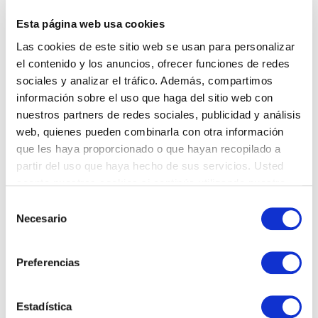
espiración de la musculatura del suelo pélvico
y de la faja abdominal.
Esta página web usa cookies
Las cookies de este sitio web se usan para personalizar
el contenido y los anuncios, ofrecer funciones de redes
sociales y analizar el tráfico. Además, compartimos
Escuela de espalda
información sobre el uso que haga del sitio web con
El riesgo de que aparezcan o se repitan
nuestros partners de redes sociales, publicidad y análisis
episodios de dolor de espalda influye en la
web, quienes pueden combinarla con otra información
forma física general y está demostrado que el
que les haya proporcionado o que hayan recopilado a
sedentarismo aumenta el riego de padecer
partir del uso que haya hecho de sus servicios. Usted
dolor de espalda frente a los que realizan una
acepta nuestras cookies si continúa utilizando nuestro
actividad física de manera regular.
sitio web.
Selección
Necesario
de
consentimiento
Preferencias
Suelo pelviano
El objetivo de la fisioterapia de suelo pelviano
es curar o mejorar la continencia urinaria,
Estadística