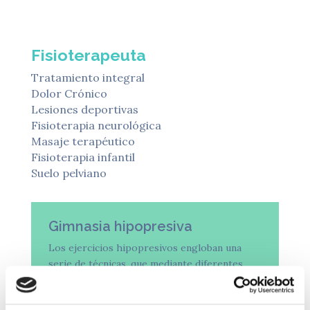
Fisioterapeuta
Tratamiento integral
Dolor Crónico
Lesiones deportivas
Fisioterapia neurológica
Masaje terapéutico
Fisioterapia infantil
Suelo pelviano
Gimnasia hipopresiva
Los ejercicios hipopresivos engloban una
serie de técnicas, que mediante diferentes
posturas y movimientos y por medio de una
contracción de nuestro músculo diafragma en