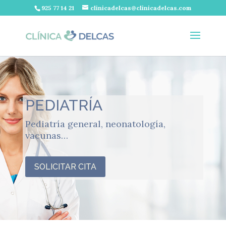
925 77 14 21
clinicadelcas@clinicadelcas.com
PEDIATRÍA
Pediatría general, neonatología,
vacunas…
SOLICITAR CITA