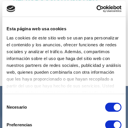
Ofrecemos a nuestras pacientes con
problemas de infertilidad la primera visita de
valoración, solicitud de pruebas y diagnóstico.
Los controles de los tratamientos son
Esta página web usa cookies
realizados en nuestras instalaciones. Los
Las cookies de este sitio web se usan para personalizar
procedimientos técnicos se llevan a cabo en
el contenido y los anuncios, ofrecer funciones de redes
las instalaciones de IVI Aravaca, uno de los
sociales y analizar el tráfico. Además, compartimos
centros tecnológicamente más avanzados en
información sobre el uso que haga del sitio web con
Reproducción Asistida del mundo.
nuestros partners de redes sociales, publicidad y análisis
web, quienes pueden combinarla con otra información
que les haya proporcionado o que hayan recopilado a
partir del uso que haya hecho de sus servicios. Usted
acepta nuestras cookies si continúa utilizando nuestro
sitio web.
Selección
Necesario
de
consentimiento
Preferencias