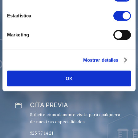
Estadística
Centro de especialidades
médicas
Marketing
HORARIO
}
Lunes: 8.00 - 21.00
Mostrar detalles
Martes: 8.00 - 21.00
Miércoles: 8.00 - 21.00
Jueves: 8.00 - 21.00
OK
Viernes: 8.00 - 21.00
Sábado: 8.00 - 14.00
CITA PREVIA

Solicite cómodamente visita para cualquiera
de nuestras especialidades.
925 77 14 21