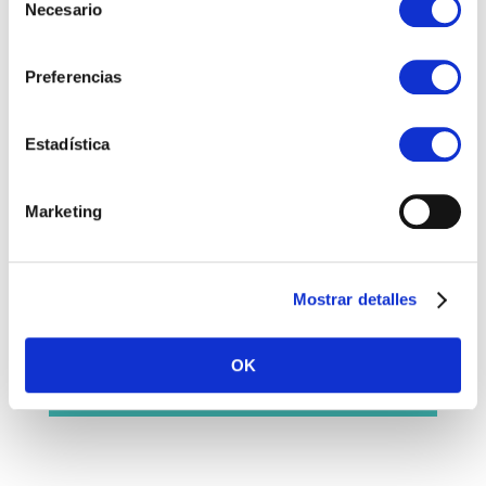
Necesario
de
consentimiento
Preferencias
Ecografía del hombro
Infiltraciones ecoguiadas.
Estadística
Marketing
Osteoporosis
Mostrar detalles
Dolor lumbar y cervical
OK