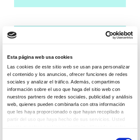
Cirugía de la mano y muñeca
gangliones, túnel del carpo, dedos en resorte
Esta página web usa cookies
Las cookies de este sitio web se usan para personalizar
el contenido y los anuncios, ofrecer funciones de redes
Cirugía percutánea del pie
sociales y analizar el tráfico. Además, compartimos
juanete, dedos en garra, etc.
información sobre el uso que haga del sitio web con
nuestros partners de redes sociales, publicidad y análisis
web, quienes pueden combinarla con otra información
que les haya proporcionado o que hayan recopilado a
Cirugía protésica de cadera,
partir del uso que haya hecho de sus servicios. Usted
rodilla y hombro
acepta nuestras cookies si continúa utilizando nuestro
sitio web.
Selección