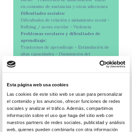
en consumo de sustancias y otras adicciones
Dificultades sociales:
Dificultades de relación y aislamiento social –
Bullying / acoso escolar – Violencia
Problemas escolares y dificultades de
aprendizaje:
Trastornos de aprendizaje – Estimulación de
altas capacidades – Disminución del
rendimiento escolar
Problemas de control de esfínteres:
Enuresis – Encopresis.
Trastornos generalizados del desarrollo:
Esta página web usa cookies
Estimulación – Orientación padres
Las cookies de este sitio web se usan para personalizar
Trastorno por déficit de atención
con /sin hiperactividad
el contenido y los anuncios, ofrecer funciones de redes
Desarrollo personal:
sociales y analizar el tráfico. Además, compartimos
Orientación vocacional – Creatividad –
información sobre el uso que haga del sitio web con
Autoestima – Inteligencia emocional –
nuestros partners de redes sociales, publicidad y análisis
Habilidades sociales – Técnicas de estudio
web, quienes pueden combinarla con otra información